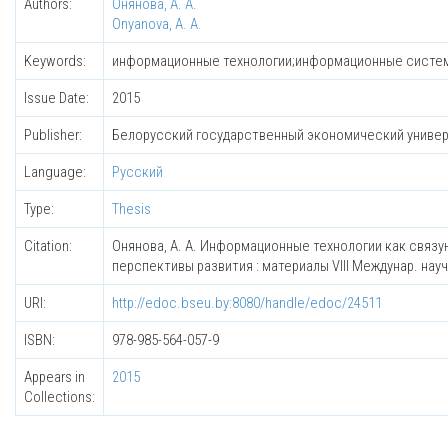
Authors:
Онянова, А. А.
Onyanova, A. A.
Keywords:
информационные технологии;информационные системы
Issue Date:
2015
Publisher:
Белорусский государственный экономический униве
Language:
Русский
Type:
Thesis
Citation:
Онянова, А. А. Информационные технологии как связу
перспективы развития : материалы VIII Междунар. науч.-
URI:
http://edoc.bseu.by:8080/handle/edoc/24511
ISBN:
978-985-564-057-9
Appears in
2015
Collections: