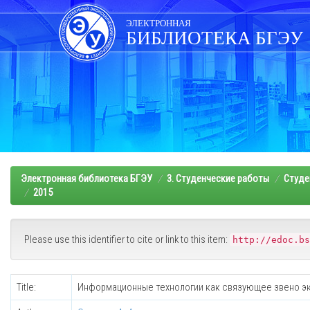
Skip
navigation
ЭЛЕКТРОННАЯ
БИБЛИОТЕКА БГЭУ
Электронная библиотека БГЭУ
3. Студенческие работы
Студе
2015
Please use this identifier to cite or link to this item:
http://edoc.bs
Title:
Информационные технологии как связующее звено эк