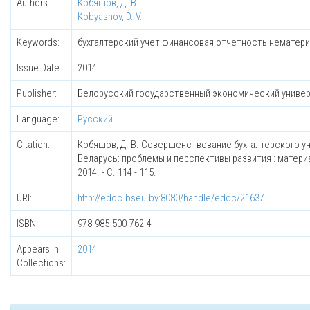
Authors:
Кобяшов, Д. В.
Kobyashov, D. V.
Keywords:
бухгалтерский учет;финансовая отчетность;нематериа
Issue Date:
2014
Publisher:
Белорусский государственный экономический униве
Language:
Русский
Citation:
Кобяшов, Д. В. Совершенствование бухгалтерского уч
Беларусь: проблемы и перспективы развития : материа
2014. - С. 114 - 115.
URI:
http://edoc.bseu.by:8080/handle/edoc/21637
ISBN:
978-985-500-762-4
Appears in
2014
Collections: