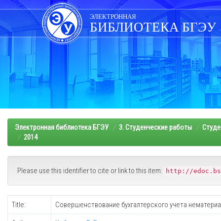
Skip
navigation
ЭЛЕКТРОННАЯ
БИБЛИОТЕКА БГЭУ
Электронная библиотека БГЭУ
3. Студенческие работы
Студе
2014
Please use this identifier to cite or link to this item:
http://edoc.bs
Title:
Совершенствование бухгалтерского учета нематериа