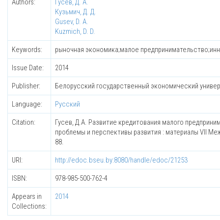
Authors:
Гусев, Д. А.
Кузьмич, Д. Д.
Gusev, D. A.
Kuzmich, D. D.
Keywords:
рыночная экономика;малое предпринимательство;ин
Issue Date:
2014
Publisher:
Белорусский государственный экономический униве
Language:
Русский
Citation:
Гусев, Д.А. Развитие кредитования малого предприним
проблемы и перспективы развития : материалы VII Межд
88.
URI:
http://edoc.bseu.by:8080/handle/edoc/21253
ISBN:
978-985-500-762-4
Appears in
2014
Collections: