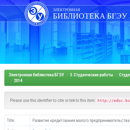
Skip
navigation
ЭЛЕКТРОННАЯ
БИБЛИОТЕКА БГЭУ
Электронная библиотека БГЭУ
3. Студенческие работы
Студе
2014
Please use this identifier to cite or link to this item:
http://edoc.bs
Title:
Развитие кредитования малого предпринимательства