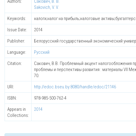
Authors:
Сакович, В. В.
Sakovich, V. V.
Keywords:
налоги;налог на прибыль;налоговые активы;бухгалтерс
Issue Date:
2014
Publisher:
Белорусский государственный экономический униве
Language:
Русский
Citation:
Сакович, В.В. Проблемный акцент налогообложения пр
проблемы и перспективы развития : материалы VII Межд
70.
URI:
http://edoc.bseu.by:8080/handle/edoc/21146
ISBN:
978-985-500-762-4
Appears in
2014
Collections: