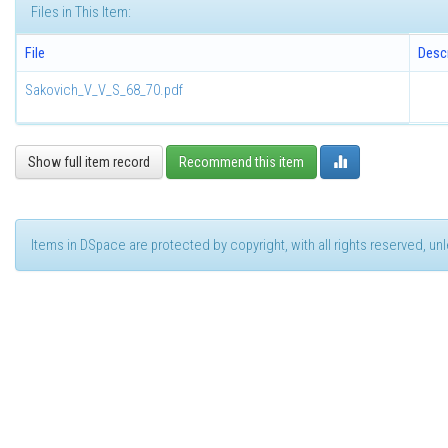
Files in This Item:
File
Descr
Sakovich_V_V_S_68_70.pdf
Show full item record
Recommend this item
Items in DSpace are protected by copyright, with all rights reserved, u