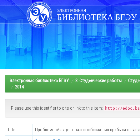
Skip
navigation
ЭЛЕКТРОННАЯ
БИБЛИОТЕКА БГЭУ
Электронная библиотека БГЭУ
3. Студенческие работы
Студе
2014
Please use this identifier to cite or link to this item:
http://edoc.bs
Title:
Проблемный акцент налогообложения прибыли органи