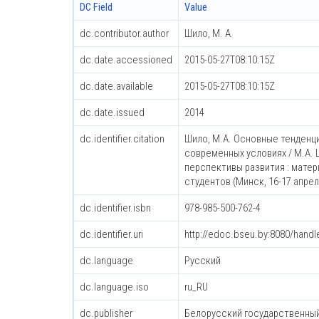
DC Field
Value
dc.contributor.author
Шило, М. А.
dc.date.accessioned
2015-05-27T08:10:15Z
dc.date.available
2015-05-27T08:10:15Z
dc.date.issued
2014
dc.identifier.citation
Шило, М.А. Основные тенденц
современных условиях / М.А. 
перспективы развития : мате
студентов (Минск, 16-17 апреля 2
dc.identifier.isbn
978-985-500-762-4
dc.identifier.uri
http://edoc.bseu.by:8080/hand
dc.language
Русский
dc.language.iso
ru_RU
dc.publisher
Белорусский государственны