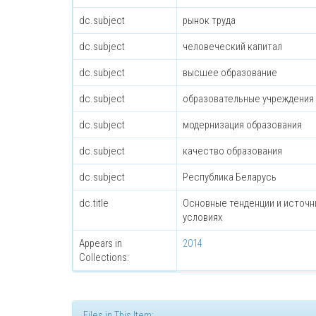
dc.subject
рынок труда
dc.subject
человеческий капитал
dc.subject
высшее образование
dc.subject
образовательные учреждения
dc.subject
модернизация образования
dc.subject
качество образования
dc.subject
Республика Беларусь
dc.title
Основные тенденции и источн
условиях
Appears in
2014
Collections:
Files in This Item: