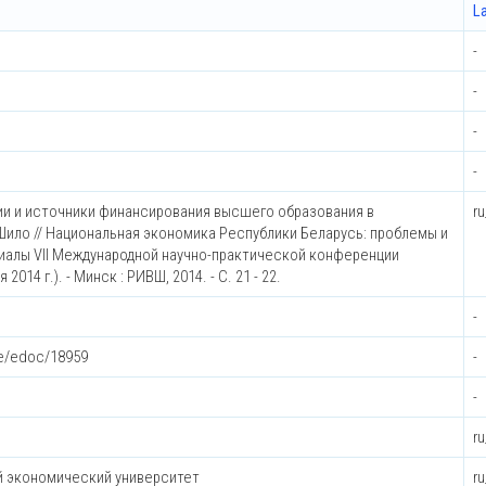
L
-
-
-
-
ии и источники финансирования высшего образования в
r
Шило // Национальная экономика Республики Беларусь: проблемы и
риалы VII Международной научно-практической конференции
014 г.). - Минск : РИВШ, 2014. - С. 21 - 22.
-
le/edoc/18959
-
-
r
й экономический университет
r