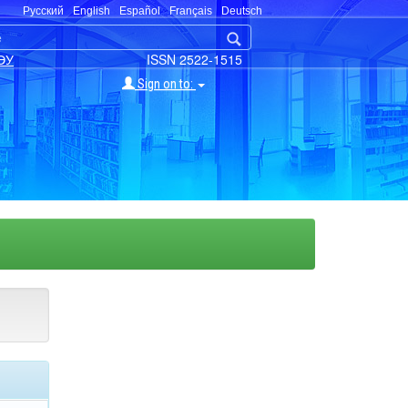
Русский
English
Español
Français
Deutsch
ЭУ
ISSN 2522-1515
Sign on to: