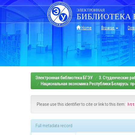
Skip
navigation
ЭЛЕКТРОННАЯ
БИБЛИОТЕКА 
Home
Browse
Dire
Электронная библиотека БГЭУ
3. Студенческие р
Национальная экономика Республики Беларусь: пр
Please use this identifier to cite or link to this item:
htt
Full metadata record