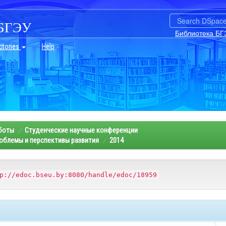
БГЭУ
Библиотека БГ
ctories
Help
аботы
Студенческие научные конференции
облемы и перспективы развития
2014
p://edoc.bseu.by:8080/handle/edoc/18959