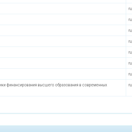
r
r
r
r
r
r
r
ики финансирования высшего образования в современных
r