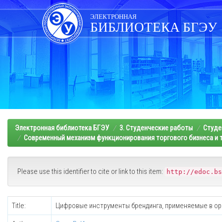
Skip
navigation
ЭЛЕКТРОННАЯ
БИБЛИОТЕКА БГЭУ
Электронная библиотека БГЭУ
3. Студенческие работы
Студе
Современный механизм функционирования торгового бизнеса и т
Please use this identifier to cite or link to this item:
http://edoc.bs
Title:
Цифровые инструменты брендинга, применяемые в ор