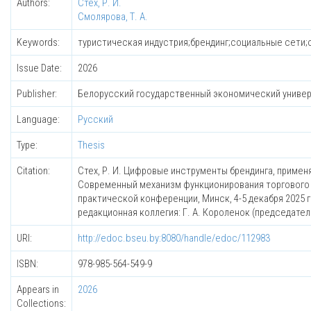
Authors:
Стех, Р. И.
Смолярова, Т. А.
Keywords:
туристическая индустрия;брендинг;социальные сети
Issue Date:
2026
Publisher:
Белорусский государственный экономический униве
Language:
Русский
Type:
Thesis
Citation:
Стех, Р. И. Цифровые инструменты брендинга, применяе
Современный механизм функционирования торгового б
практической конференции, Минск, 4-5 декабря 2025 
редакционная коллегия: Г. А. Короленок (председатель) 
URI:
http://edoc.bseu.by:8080/handle/edoc/112983
ISBN:
978-985-564-549-9
Appears in
2026
Collections: