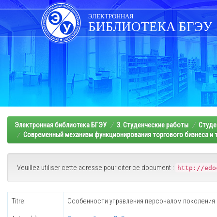
Skip
navigation
ЭЛЕКТРОННАЯ
БИБЛИОТЕКА БГЭУ
Электронная библиотека БГЭУ
3. Студенческие работы
Студе
Современный механизм функционирования торгового бизнеса и т
Veuillez utiliser cette adresse pour citer ce document :
http://edo
Titre:
Особенности управления персоналом поколения 