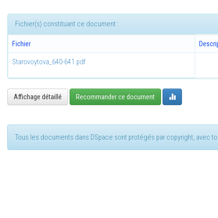
Fichier(s) constituant ce document :
Fichier
Descri
Starovoytova_640-641.pdf
Affichage détaillé
Recommander ce document
Tous les documents dans DSpace sont protégés par copyright, avec tou