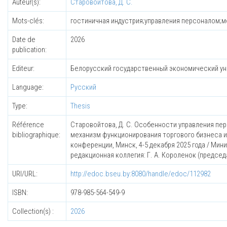
Auteur(s):
Старовойтова, Д. С.
Mots-clés:
гостиничная индустрия;управления персоналом;м
Date de
2026
publication:
Editeur:
Белорусский государственный экономический у
Language:
Русский
Type:
Thesis
Référence
Старовойтова, Д. С. Особенности управления перс
bibliographique:
механизм функционирования торгового бизнеса и
конференции, Минск, 4-5 декабря 2025 года / Ми
редакционная коллегия: Г. А. Короленок (председате
URI/URL:
http://edoc.bseu.by:8080/handle/edoc/112982
ISBN:
978-985-564-549-9
Collection(s) :
2026