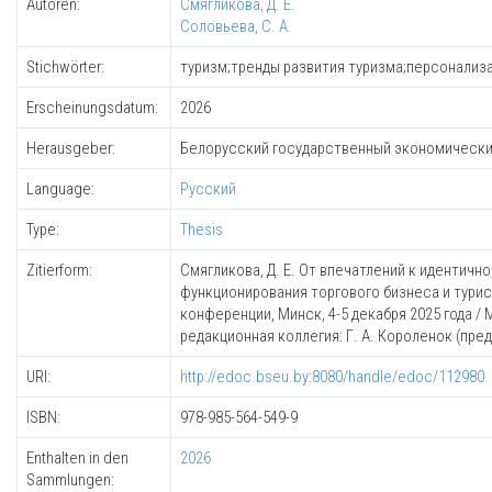
Autoren:
Смягликова, Д. Е.
Соловьева, С. А.
Stichwörter:
туризм;тренды развития туризма;персонализ
Erscheinungsdatum:
2026
Herausgeber:
Белорусский государственный экономически
Language:
Русский
Type:
Thesis
Zitierform:
Смягликова, Д. Е. От впечатлений к идентичн
функционирования торгового бизнеса и тури
конференции, Минск, 4-5 декабря 2025 года 
редакционная коллегия: Г. А. Короленок (предсе
URI:
http://edoc.bseu.by:8080/handle/edoc/112980
ISBN:
978-985-564-549-9
Enthalten in den
2026
Sammlungen: