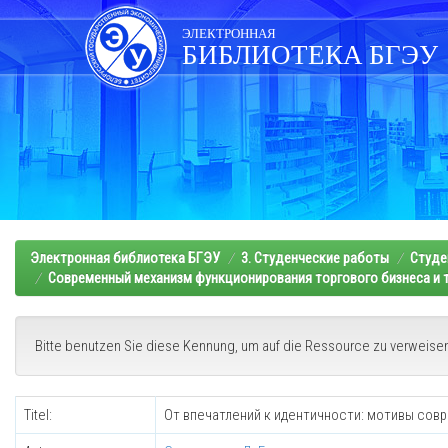
Skip
navigation
ЭЛЕКТРОННАЯ
БИБЛИОТЕКА БГЭУ
Электронная библиотека БГЭУ
3. Студенческие работы
Студе
Современный механизм функционирования торгового бизнеса и т
Bitte benutzen Sie diese Kennung, um auf die Ressource zu verweise
Titel:
От впечатлений к идентичности: мотивы со