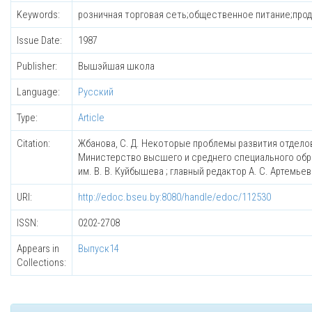
Keywords:
розничная торговая сеть;общественное питание;про
Issue Date:
1987
Publisher:
Вышэйшая школа
Language:
Русский
Type:
Article
Citation:
Жбанова, С. Д. Некоторые проблемы развития отделов 
Министерство высшего и среднего специального обра
им. В. В. Куйбышева ; главный редактор А. С. Артемье
URI:
http://edoc.bseu.by:8080/handle/edoc/112530
ISSN:
0202-2708
Appears in
Выпуск14
Collections: