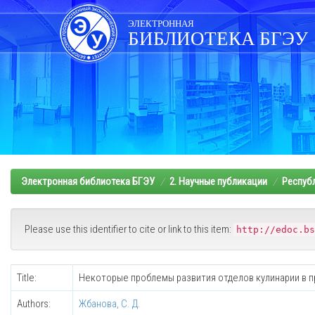
Skip
navigation
ЭЛЕКТРОННАЯ
БИБЛИОТЕКА БГЭУ
Электронная библиотека БГЭУ
2. Научные публикации
Респуб
Please use this identifier to cite or link to this item:
http://edoc.bs
Title:
Некоторые проблемы развития отделов кулинарии в 
Authors:
Жбанова, С. Д.