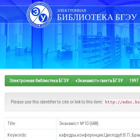
Skip
navigation
ЭЛЕКТРОННАЯ
БИБЛИОТЕКА БГЭУ
Электронная библиотека БГЭУ
«Эканамiст» газета БГЭУ
1997
Please use this identifier to cite or link to this item:
http://edoc.bs
Title:
Эканаміст №10 (688)
Keywords:
кафедры;конференции;Цвелодуб В.П.;Бра