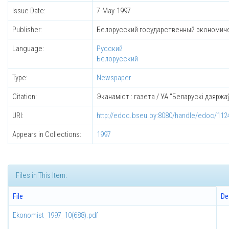
Issue Date:
7-May-1997
Publisher:
Белорусский государственный экономич
Language:
Русский
Белорусский
Type:
Newspaper
Citation:
Эканаміст : газета / УА "Беларускі дзяржаўн
URI:
http://edoc.bseu.by:8080/handle/edoc/112
Appears in Collections:
1997
Files in This Item:
File
De
Ekonomist_1997_10(688).pdf