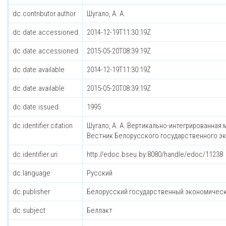
dc.contributor.author
Шугало, А. А.
dc.date.accessioned
2014-12-19T11:30:19Z
dc.date.accessioned
2015-05-20T08:39:19Z
dc.date.available
2014-12-19T11:30:19Z
dc.date.available
2015-05-20T08:39:19Z
dc.date.issued
1995
dc.identifier.citation
Шугало, А. А. Вертикально-интегрированная 
Вестник Белорусского государственного эконо
dc.identifier.uri
http://edoc.bseu.by:8080/handle/edoc/11238
dc.language
Русский
dc.publisher
Белорусский государственный экономическ
dc.subject
Беллакт