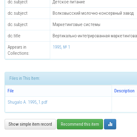
dc.subject
Детское питание
dc.subject
Волковысский молочно-консервный завод
dc.subject
Маркетинговые системы
dc.title
Вертикально-интегрированная маркетингова
Appears in
1995, № 1
Collections:
Files in This Item:
File
Description
Shugalo A. 1995_1.pdf
Show simple item record
Recommend this item