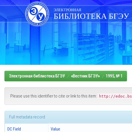
Skip
navigation
ЭЛЕКТРОННАЯ
БИБЛИОТЕКА БГЭУ
Электронная библиотека БГЭУ
«Вестник БГЭУ»
1995, № 1
Please use this identifier to cite or link to this item:
http://edoc.bs
Full metadata record
DC Field
Value