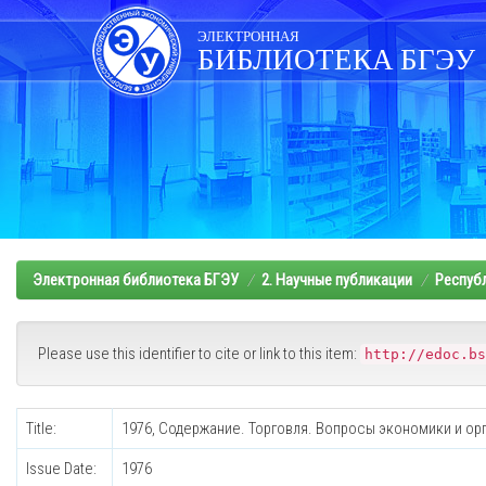
Skip
navigation
ЭЛЕКТРОННАЯ
БИБЛИОТЕКА БГЭУ
Электронная библиотека БГЭУ
2. Научные публикации
Респуб
Please use this identifier to cite or link to this item:
http://edoc.bs
Title:
1976, Содержание. Торговля. Вопросы экономики и ор
Issue Date:
1976