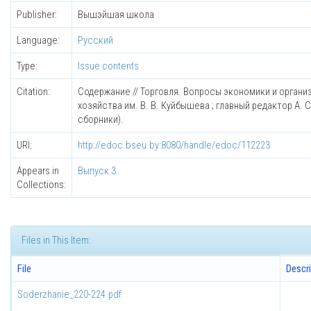
Publisher:
Вышэйшая школа
Language:
Русский
Type:
Issue contents
Citation:
Содержание // Торговля. Вопросы экономики и орган
хозяйства им. В. В. Куйбышева ; главный редактор А.
сборники).
URI:
http://edoc.bseu.by:8080/handle/edoc/112223
Appears in
Выпуск 3
Collections:
Files in This Item:
File
Descri
Soderzhanie_220-224.pdf