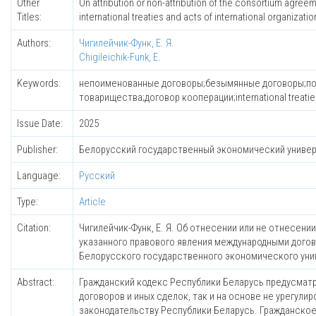
Other
On attribution or non-attribution of the consortium agre
Titles:
international treaties and acts of international organizatio
Authors:
Чигилейчик-Функ, Е. Я.
Chigileichik-Funk, E.
Keywords:
непоименованные договоры;безымянные договоры;по
товарищества;договор кооперации;international treati
Issue Date:
2025
Publisher:
Белорусский государственный экономический униве
Language:
Русский
Type:
Article
Citation:
Чигилейчик-Функ, Е. Я. Об отнесении или не отнесен
указанного правового явления международными догово
Белорусского государственного экономического универс
Abstract:
Гражданский кодекс Республики Беларусь предусматр
договоров и иных сделок, так и на основе не урегул
законодательству Республики Беларусь. Гражданское