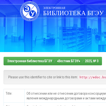
Skip
navigation
ЭЛЕКТРОННАЯ
БИБЛИОТЕКА БГЭУ
Электронная библиотека БГЭУ
«Вестник БГЭУ»
2025, № 3
Please use this identifier to cite or link to this item:
http://edoc.bs
Title:
Об отнесении или не отнесении договора консорциум
явления международными договорами и актами междун