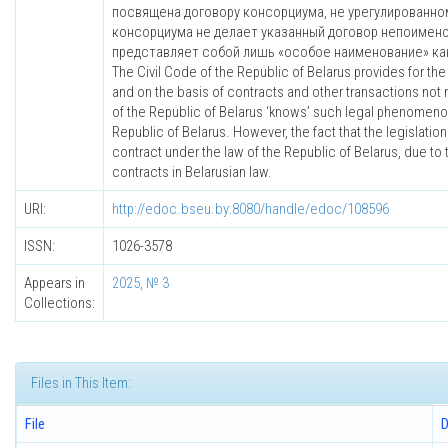
посвящена договору консорциума, не урегулированно
консорциума не делает указанный договор непоименов
представляет собой лишь «особое наименование» как
The Civil Code of the Republic of Belarus provides for th
and on the basis of contracts and other transactions not re
of the Republic of Belarus ‘knows’ such legal phenomenon 
Republic of Belarus. However, the fact that the legisla
contract under the law of the Republic of Belarus, due to
contracts in Belarusian law.
URI:
http://edoc.bseu.by:8080/handle/edoc/108596
ISSN:
1026-3578
Appears in
2025, № 3
Collections:
Files in This Item:
File
D