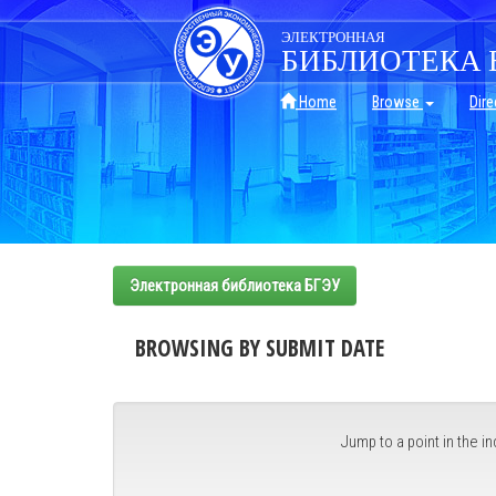
Skip
navigation
ЭЛЕКТРОННАЯ
БИБЛИОТЕКА 
Home
Browse
Dire
Электронная библиотека БГЭУ
BROWSING BY SUBMIT DATE
Jump to a point in the in