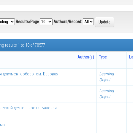
Results/Page
Authors/Record:
g results 1 to 10 of 78577
Author(s)
Type
L
я документооборотом. Базовая
-
Learning
-
Object
-
Learning
-
Object
ческой деятельности. Базовая
-
-
-
мма
-
-
-