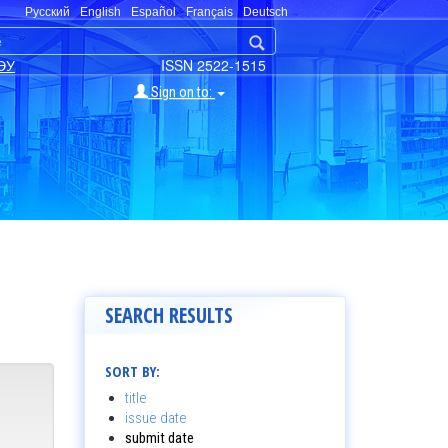
Русский
English
Español
Français
Deutsch
ЭУ
ISSN 2522-1515
Sign on to:
SEARCH RESULTS
SORT BY:
title
issue date
submit date