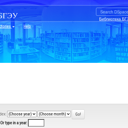
БГЭУ
Библиотека БГ
ctories
Help
dex:
Or type in a year: