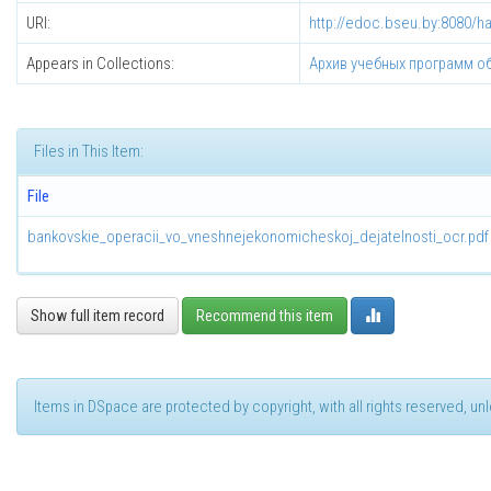
URI:
http://edoc.bseu.by:8080/h
Appears in Collections:
Архив учебных программ 
Files in This Item:
File
bankovskie_operacii_vo_vneshnejekonomicheskoj_dejatelnosti_ocr.pdf
Show full item record
Recommend this item
Items in DSpace are protected by copyright, with all rights reserved, u