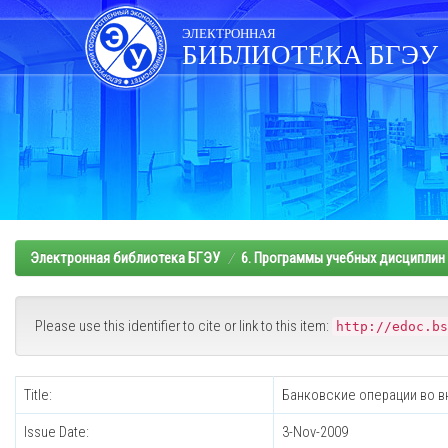
Skip
navigation
ЭЛЕКТРОННАЯ
БИБЛИОТЕКА БГЭУ
Электронная библиотека БГЭУ
6. Программы учебных дисциплин
Please use this identifier to cite or link to this item:
http://edoc.bs
Title:
Банковские операции во 
Issue Date:
3-Nov-2009