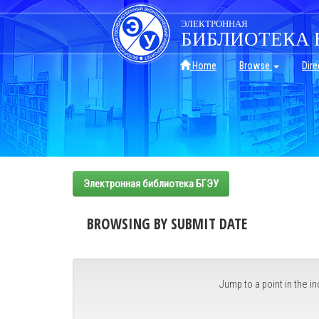
Skip
navigation
ЭЛЕКТРОННАЯ
БИБЛИОТЕКА 
Home
Browse
Dire
Электронная библиотека БГЭУ
BROWSING BY SUBMIT DATE
Jump to a point in the in