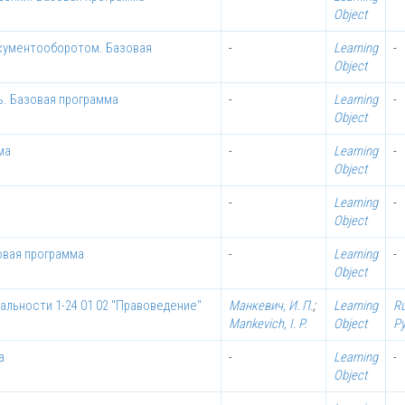
Object
кументооборотом. Базовая
-
Learning
-
Object
. Базовая программа
-
Learning
-
Object
ма
-
Learning
-
Object
-
Learning
-
Object
овая программа
-
Learning
-
Object
иальности 1-24 01 02 "Правоведение"
Манкевич, И. П.
;
Learning
R
Mankevich, I. P.
Object
Р
а
-
Learning
-
Object