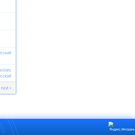
усский
ussian
;
усский
next >