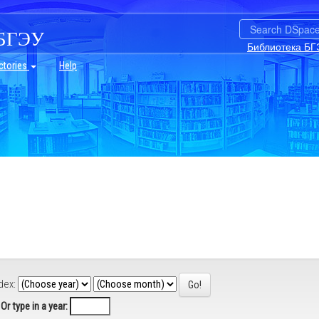
БГЭУ
Библиотека БГ
ctories
Help
dex:
Or type in a year: