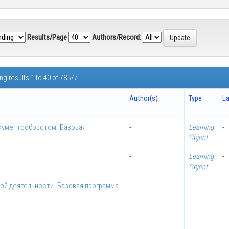
Results/Page
Authors/Record:
g results 1 to 40 of 78577
Author(s)
Type
L
кументооборотом. Базовая
-
Learning
-
Object
-
Learning
-
Object
ой деятельности. Базовая программа
-
-
-
-
-
-