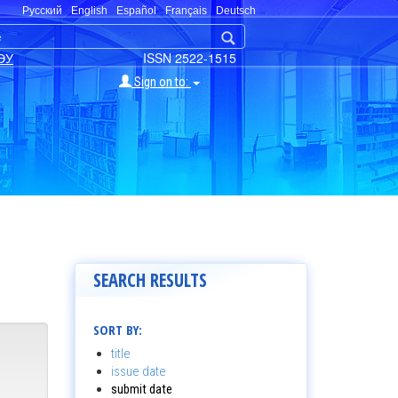
Русский
English
Español
Français
Deutsch
ЭУ
ISSN 2522-1515
Sign on to:
SEARCH RESULTS
SORT BY:
title
issue date
submit date