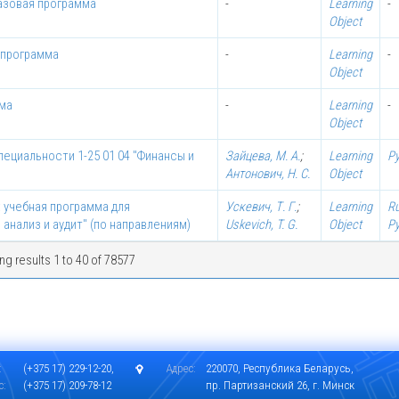
азовая программа
-
Learning
-
Object
 программа
-
Learning
-
Object
мма
-
Learning
-
Object
пециальности 1-25 01 04 "Финансы и
Зайцева, М. А.
;
Learning
Р
Антонович, Н. С.
Object
 учебная программа для
Ускевич, Т. Г.
;
Learning
R
 анализ и аудит" (по направлениям)
Uskevich, T. G.
Object
Р
g results 1 to 40 of 78577
:
(+375 17) 229-12-20,
Адрес:
220070, Республика Беларусь,
с:
(+375 17) 209-78-12
пр. Партизанский 26, г. Минск