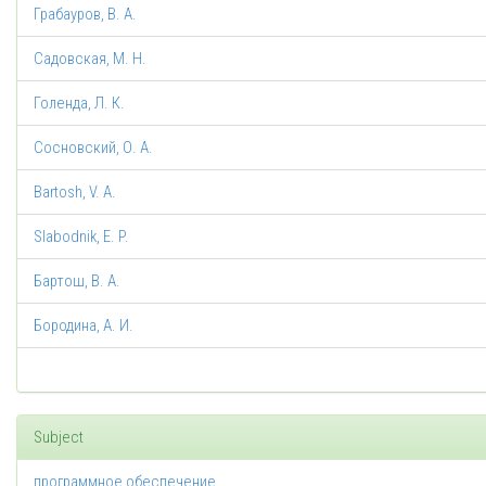
Грабауров, В. А.
Садовская, М. Н.
Голенда, Л. К.
Сосновский, О. А.
Bartosh, V. A.
Slabodnik, E. P.
Бартош, В. А.
Бородина, А. И.
Subject
программное обеспечение