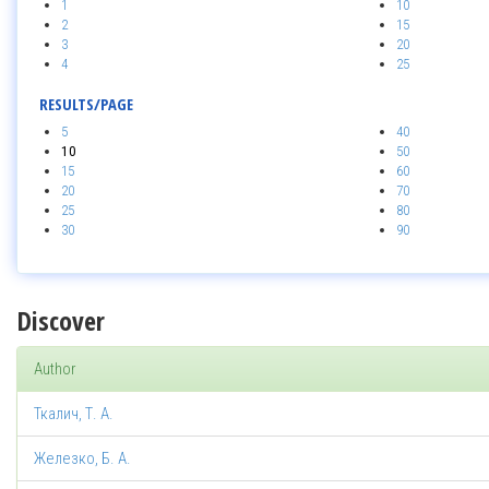
1
10
2
15
3
20
4
25
RESULTS/PAGE
5
40
10
50
15
60
20
70
25
80
30
90
Discover
Author
Ткалич, Т. А.
Железко, Б. А.