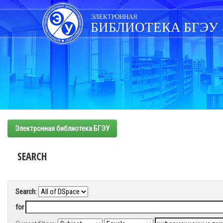
Skip
navigation
ЭЛЕКТРОННАЯ
БИБЛИОТЕКА БГЭУ
Электронная библиотека БГЭУ
SEARCH
Search:
for