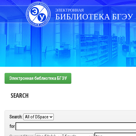
Skip
navigation
ЭЛЕКТРОННАЯ
БИБЛИОТЕКА БГЭУ
Электронная библиотека БГЭУ
SEARCH
Search:
for