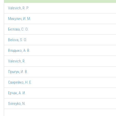
Valevich, R. P.
Микулич, И. М.
Белова, С. О.
Belova, S. O.
Владыко, А. В.
Valevich, R.
Прыгун, И. В.
Свирейко, Н. Е.
Ерчак, А. И.
Svireyko, N.