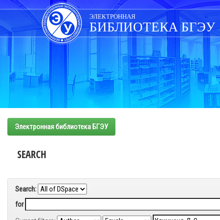
Skip
navigation
ЭЛЕКТРОННАЯ
БИБЛИОТЕКА БГЭУ
Электронная библиотека БГЭУ
SEARCH
Search:
for