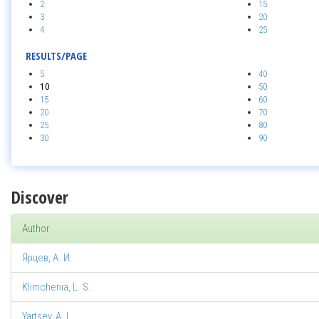
2
15
3
20
4
25
RESULTS/PAGE
5
40
10
50
15
60
20
70
25
80
30
90
Discover
Author
Ярцев, А. И.
Klimchenia, L. S.
Yartsev, A. I.