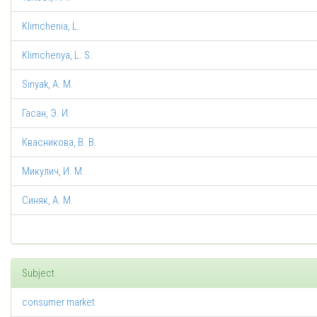
Klimchenia, L.
Klimchenya, L. S.
Sinyak, A. M.
Гасан, Э. И.
Квасникова, В. В.
Микулич, И. М.
Синяк, А. М.
Subject
consumer market