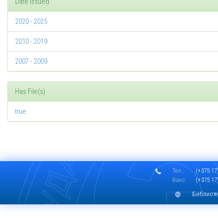
Date issued
2020 - 2025
2010 - 2019
2007 - 2009
Has File(s)
true
Тел.:
(+375 17)
Факс:
(+375 17)
Библиоте