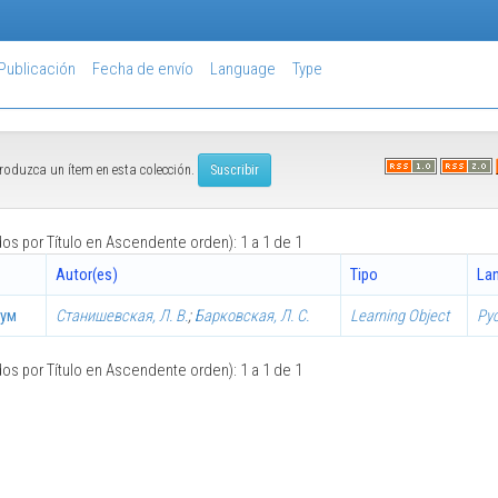
Publicación
Fecha de envío
Language
Type
ntroduzca un ítem en esta colección.
s por Título en Ascendente orden): 1 a 1 de 1
Autor(es)
Tipo
La
кум
Станишевская, Л. В.
;
Барковская, Л. С.
Learning Object
Ру
s por Título en Ascendente orden): 1 a 1 de 1