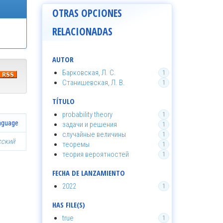
OTRAS OPCIONES
RELACIONADAS
AUTOR
Барковская, Л. С.
1
Станишевская, Л. В.
1
TÍTULO
probability theory
1
nguage
задачи и решения
1
случайные величины
1
сский
теоремы
1
теория вероятностей
1
FECHA DE LANZAMIENTO
2022
1
HAS FILE(S)
true
1