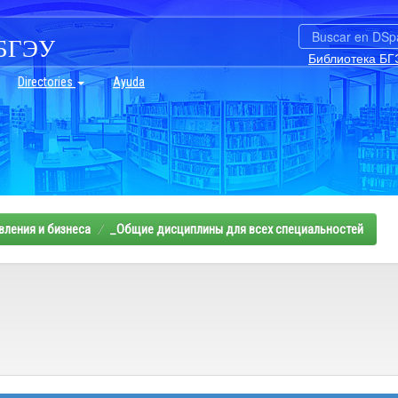
БГЭУ
Библиотека БГ
Directories
Ayuda
вления и бизнеса
_Общие дисциплины для всех специальностей