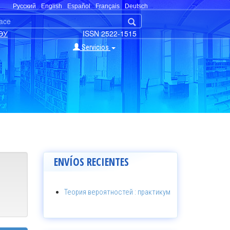
Русский
English
Español
Français
Deutsch
ЭУ
ISSN 2522-1515
Servicios
ENVÍOS RECIENTES
Теория вероятностей : практикум