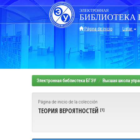
Skip
navigation
ЭЛЕКТРОННАЯ
БИБЛИОТЕКА 
Página de inicio
Listar
Электронная библиотека БГЭУ
Высшая школа упра
Página de inicio de la colección
ТЕОРИЯ ВЕРОЯТНОСТЕЙ
[1]