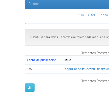
Buscar
Título
Autor
Fecha 
Suscribirse para recibir un correo electrónico cada vez que se i
Elementos (mostrado
Fecha de publicación
Título
2022
Теория вероятностей : практи
Elementos (mostrado