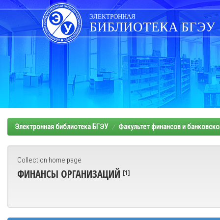
Skip
navigation
ЭЛЕКТРОННАЯ
БИБЛИОТЕКА БГЭУ
Электронная библиотека БГЭУ
Факультет финансов и банковско
Collection home page
ФИНАНСЫ ОРГАНИЗАЦИЙ
[1]