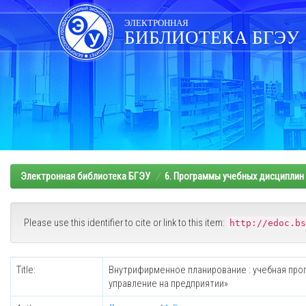
Skip
navigation
ЭЛЕКТРОННАЯ
БИБЛИОТЕКА БГЭУ
Электронная библиотека БГЭУ
6. Программы учебных дисциплин
Please use this identifier to cite or link to this item:
http://edoc.bs
Title:
Внутрифирменное планирование : учебная про
управление на предприятии»