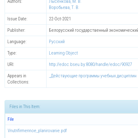
Authors:
Лысенкова, М. В.
Воробьева, Т. В.
Issue Date:
22-Oct-2021
Publisher:
Белорусский государственный экономический
Language:
Русский
Type:
Learning Object
URI:
http://edoc.bseu.by:8080/handle/edoc/90927
Appears in
_Действующие программы учебных дисциплин
Collections:
Files in This Item:
File
Vnutrifirmennoe_planirovanie.pdf