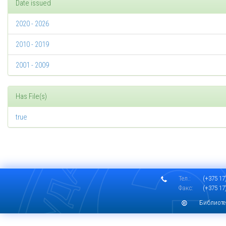
Date issued
2020 - 2026
2010 - 2019
2001 - 2009
Has File(s)
true
Тел.:
(+375 17)
Факс:
(+375 17)
Библиоте