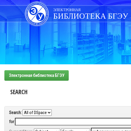
Skip
navigation
ЭЛЕКТРОННАЯ
БИБЛИОТЕКА БГЭУ
Электронная библиотека БГЭУ
SEARCH
Search:
for