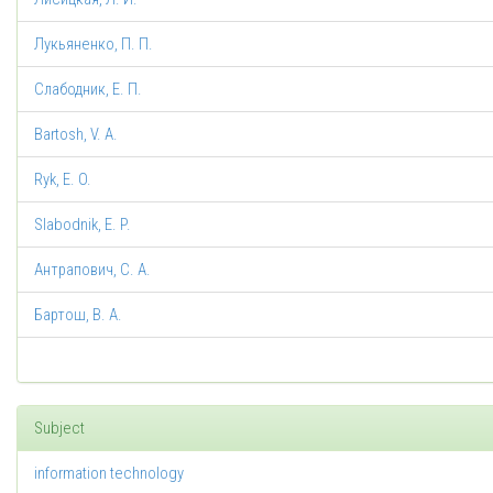
Лукьяненко, П. П.
Слабодник, Е. П.
Bartosh, V. A.
Ryk, E. O.
Slabodnik, E. P.
Антрапович, С. А.
Бартош, В. А.
Subject
information technology