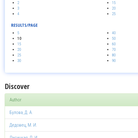
2
15
3
20
4
25
RESULTS/PAGE
5
40
10
50
15
60
20
70
25
80
30
90
Discover
Author
Булова, Д. А.
Дедовец, М. И.
Лисицкая, Л. И.