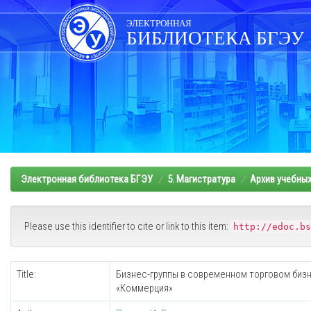
Skip
navigation
ЭЛЕКТРОННАЯ
БИБЛИОТЕКА БГЭУ
Электронная библиотека БГЭУ
5. Магистратура
Архив учебны
Please use this identifier to cite or link to this item:
http://edoc.bs
Title:
Бизнес-группы в современном торговом бизн
«Коммерция»