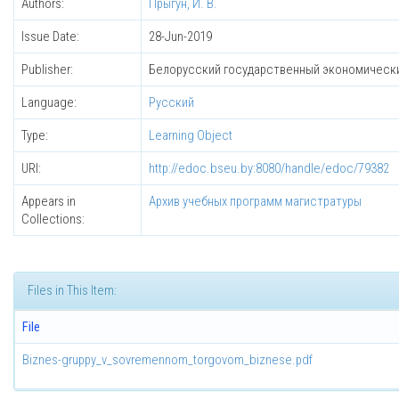
Authors:
Прыгун, И. В.
Issue Date:
28-Jun-2019
Publisher:
Белорусский государственный экономическ
Language:
Русский
Type:
Learning Object
URI:
http://edoc.bseu.by:8080/handle/edoc/79382
Appears in
Архив учебных программ магистратуры
Collections:
Files in This Item:
File
Biznes-gruppy_v_sovremennom_torgovom_biznese.pdf