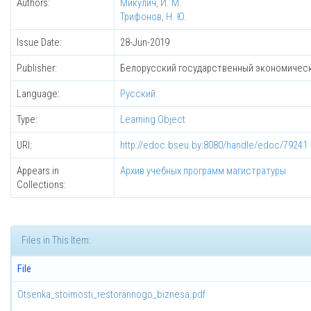
Authors:
Микулич, И. М.
Трифонов, Н. Ю.
Issue Date:
28-Jun-2019
Publisher:
Белорусский государственный экономическ
Language:
Русский
Type:
Learning Object
URI:
http://edoc.bseu.by:8080/handle/edoc/79241
Appears in
Архив учебных программ магистратуры
Collections:
Files in This Item:
File
Otsenka_stoimosti_restorannogo_biznesa.pdf