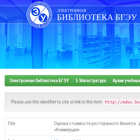
Skip
navigation
ЭЛЕКТРОННАЯ
БИБЛИОТЕКА БГЭУ
Электронная библиотека БГЭУ
5. Магистратура
Архив учебны
Please use this identifier to cite or link to this item:
http://edoc.bs
Title:
Оценка стоимости ресторанного бизнеса : 
«Коммерция»