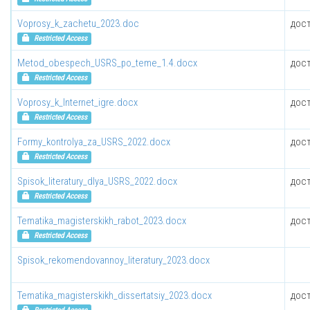
Voprosy_k_zachetu_2023.doc
дост
Restricted Access
Metod_obespech_USRS_po_teme_1.4.docx
дост
Restricted Access
Voprosy_k_Internet_igre.docx
дост
Restricted Access
Formy_kontrolya_za_USRS_2022.docx
дост
Restricted Access
Spisok_literatury_dlya_USRS_2022.docx
дост
Restricted Access
Tematika_magisterskikh_rabot_2023.docx
дост
Restricted Access
Spisok_rekomendovannoy_literatury_2023.docx
Tematika_magisterskikh_dissertatsiy_2023.docx
дост