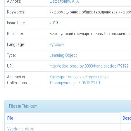
Authors:
Шафалович, А. А.
Keywords:
информационное общество;правовая информа
Issue Date:
2019
Publisher:
Белорусский государственный экономическ
Language:
Русский
Type:
Learning Object
URI:
http://edoc.bseu.by:8080/handle/edoc/79199
Appears in
Кафедра теории и истории права
Collections:
Юриспруденция 7-06-0421-01
Files in This Item:
File
Desc
Vvedenie.docx