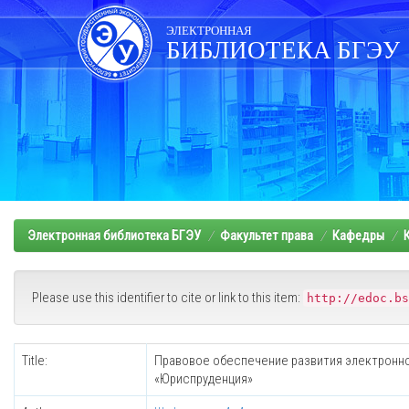
Skip
navigation
ЭЛЕКТРОННАЯ
БИБЛИОТЕКА БГЭУ
Электронная библиотека БГЭУ
Факультет права
Кафедры
Please use this identifier to cite or link to this item:
http://edoc.bs
Title:
Правовое обеспечение развития электронног
«Юриспруденция»