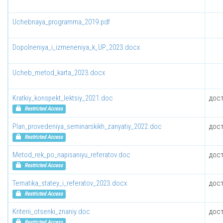
Uchebnaya_programma_2019.pdf
Dopolneniya_i_izmeneniya_k_UP_2023.docx
Ucheb_metod_karta_2023.docx
Kratkiy_konspekt_lektsiy_2021.doc
дост
Restricted Access
Plan_provedeniya_seminarskikh_zanyatiy_2022.doc
дост
Restricted Access
Metod_rek_po_napisaniyu_referatov.doc
дост
Restricted Access
Tematika_statey_i_referatov_2023.docx
дост
Restricted Access
Kriterii_otsenki_znaniy.doc
дост
Restricted Access