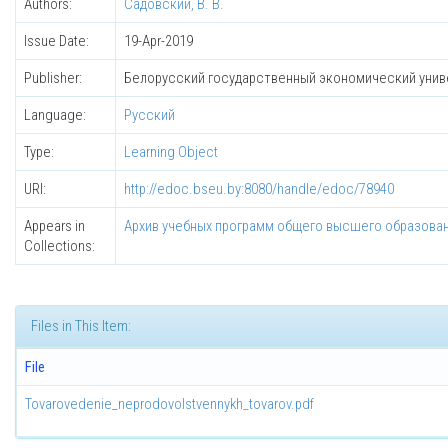
Authors:
Садовский, В. В.
Issue Date:
19-Apr-2019
Publisher:
Белорусский государственный экономический унив
Language:
Русский
Type:
Learning Object
URI:
http://edoc.bseu.by:8080/handle/edoc/78940
Appears in
Архив учебных программ общего высшего образова
Collections:
Files in This Item:
File
Tovarovedenie_neprodovolstvennykh_tovarov.pdf