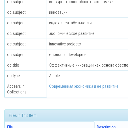
dc.subject
конкурентоспособность экономики
dc.subject
инновации
dc.subject
индекс рентабельности
dc.subject
экономическое развитие
dc.subject
innovative projects
dc.subject
economic development
dc.title
Эффективные инновации как основа обеспе
dc.type
Article
Appears in
Современная экономика и ее развитие
Collections:
Files in This Item:
File
Description