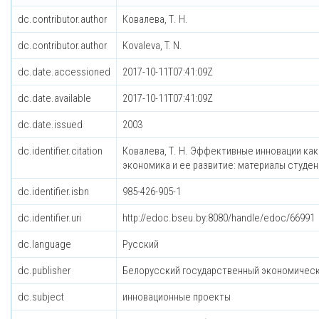
dc.contributor.author
Ковалева, Т. Н.
dc.contributor.author
Kovaleva, T. N.
dc.date.accessioned
2017-10-11T07:41:09Z
dc.date.available
2017-10-11T07:41:09Z
dc.date.issued
2003
dc.identifier.citation
Ковалева, Т. Н. Эффективные инновации как
экономика и ее развитие: материалы студенчес
dc.identifier.isbn
985-426-905-1
dc.identifier.uri
http://edoc.bseu.by:8080/handle/edoc/66991
dc.language
Русский
dc.publisher
Белорусский государственный экономическ
dc.subject
инновационные проекты