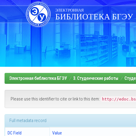
Skip
navigation
ЭЛЕКТРОННАЯ
БИБЛИОТЕКА БГЭУ
Электронная библиотека БГЭУ
3. Студенческие работы
Студе
Please use this identifier to cite or link to this item:
http://edoc.bs
Full metadata record
DC Field
Value