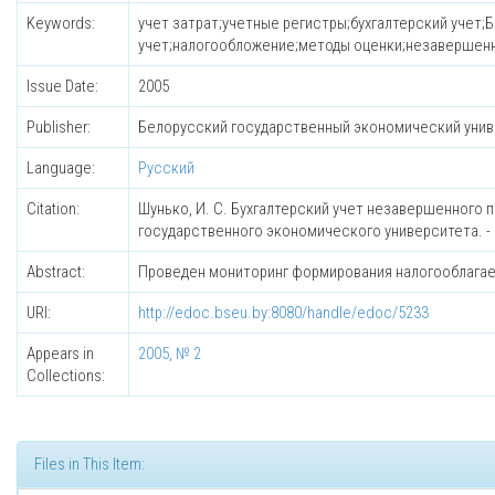
Keywords:
учет затрат;учетные регистры;бухгалтерский учет;
учет;налогообложение;методы оценки;незавершенн
Issue Date:
2005
Publisher:
Белорусский государственный экономический уни
Language:
Русский
Citation:
Шунько, И. С. Бухгалтерский учет незавершенного 
государственного экономического университета. - 200
Abstract:
Проведен мониторинг формирования налогооблагаемо
URI:
http://edoc.bseu.by:8080/handle/edoc/5233
Appears in
2005, № 2
Collections:
Files in This Item: