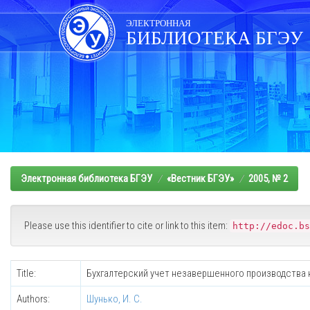
Skip
navigation
ЭЛЕКТРОННАЯ
БИБЛИОТЕКА БГЭУ
Электронная библиотека БГЭУ
«Вестник БГЭУ»
2005, № 2
Please use this identifier to cite or link to this item:
http://edoc.bs
Title:
Бухгалтерский учет незавершенного производства 
Authors:
Шунько, И. С.