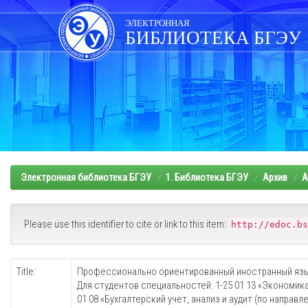
Skip
navigation
ЭЛЕКТРОННАЯ
БИБЛИОТЕКА БГЭУ
Электронная библиотека БГЭУ
1. Библиотека БГЭУ
Архив
А
Please use this identifier to cite or link to this item:
http://edoc.bs
Title:
Профессионально ориентированный иностранный язы
Для студентов специальностей: 1-25 01 13 «Экономика
01 08 «Бухгалтерский учет, анализ и аудит (по направ