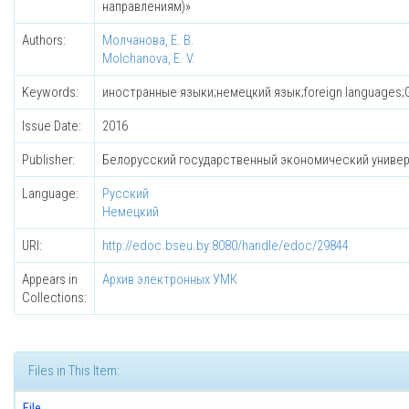
направлениям)»
Authors:
Молчанова, Е. В.
Molchanova, E. V.
Keywords:
иностранные языки;немецкий язык;foreign languages
Issue Date:
2016
Publisher:
Белорусский государственный экономический униве
Language:
Русский
Немецкий
URI:
http://edoc.bseu.by:8080/handle/edoc/29844
Appears in
Архив электронных УМК
Collections:
Files in This Item:
File