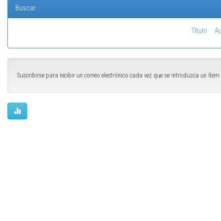
Buscar
Título
Au
Suscribirse para recibir un correo electrónico cada vez que se introduzca un ítem