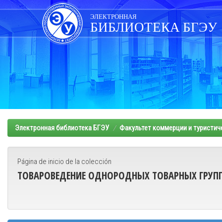
Skip
navigation
ЭЛЕКТРОННАЯ
БИБЛИОТЕКА БГЭУ
Электронная библиотека БГЭУ
Факультет коммерции и туристич
Página de inicio de la colección
ТОВАРОВЕДЕНИЕ ОДНОРОДНЫХ ТОВАРНЫХ ГРУПП 