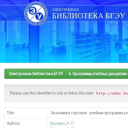
Skip
navigation
ЭЛЕКТРОННАЯ
БИБЛИОТЕКА БГЭУ
Электронная библиотека БГЭУ
6. Программы учебных дисциплин
Please use this identifier to cite or link to this item:
http://edoc.bs
Title:
Экономика торговли : учебная программа у
Authors:
Валевич, Р. П.