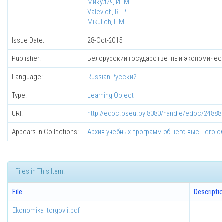
Микулич, И. М.
Valevich, R. P.
Mikulich, I. M.
Issue Date:
28-Oct-2015
Publisher:
Белорусский государственный экономичес
Language:
Russian Русский
Type:
Learning Object
URI:
http://edoc.bseu.by:8080/handle/edoc/24888
Appears in Collections:
Архив учебных программ общего высшего о
Files in This Item:
File
Descripti
Ekonomika_torgovli.pdf