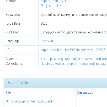
Authors:
Абрагимович, М. Е.
Лапуцкая, И. И.
Keywords:
русский язык;коммуникативные компетенци
Issue Date:
2020
Publisher:
Белорусский государственный экономическ
Language:
Русский
URI:
http://edoc.bseu.by:8080/handle/edoc/22906
Appears in
Кафедра межкультурной экономической ко
Collections:
Профессионально-ориентированный русски
Files in This Item:
File
Description
Uchebnaya_programma_2020.pdf