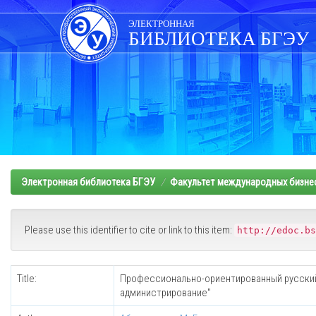
Skip
navigation
ЭЛЕКТРОННАЯ
БИБЛИОТЕКА БГЭУ
Электронная библиотека БГЭУ
Факультет международных бизне
Please use this identifier to cite or link to this item:
http://edoc.bs
Title:
Профессионально-ориентированный русский 
администрирование"