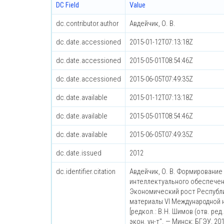
DC Field
Value
dc.contributor.author
Авдейчик, О. В.
dc.date.accessioned
2015-01-12T07:13:18Z
dc.date.accessioned
2015-05-01T08:54:46Z
dc.date.accessioned
2015-06-05T07:49:35Z
dc.date.available
2015-01-12T07:13:18Z
dc.date.available
2015-05-01T08:54:46Z
dc.date.available
2015-06-05T07:49:35Z
dc.date.issued
2012
dc.identifier.citation
Авдейчик, О. В. Формировани
интеллектуального обеспечени
Экономический рост Республи
материалы VI Международной н
[редкол.: В.Н. Шимов (отв. ред
экон. ун-т". — Минск: БГЭУ, 2012