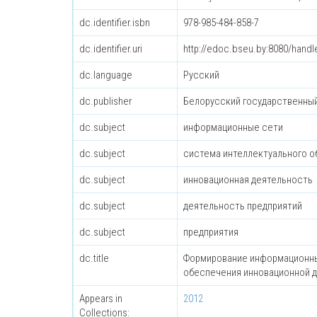
dc.identifier.isbn
978-985-484-858-7
dc.identifier.uri
http://edoc.bseu.by:8080/hand
dc.language
Русский
dc.publisher
Белорусский государственны
dc.subject
информационные сети
dc.subject
система интеллектуального 
dc.subject
инновационная деятельность
dc.subject
деятельность предприятий
dc.subject
предприятия
dc.title
Формирование информационных
обеспечения инновационной д
Appears in
2012
Collections: