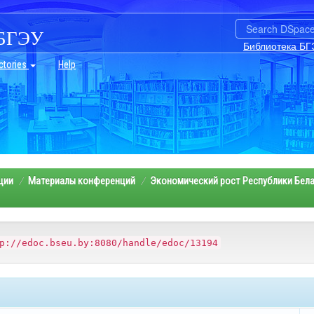
БГЭУ
Библиотека БГ
ctories
Help
ции
Материалы конференций
Экономический рост Республики Бела
p://edoc.bseu.by:8080/handle/edoc/13194