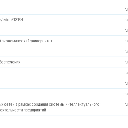
r
le/edoc/13194
r
r
й экономический университет
r
r
обеспечения
r
r
r
r
 сетей в рамках создания системы интеллектуального
r
еятельности предприятий