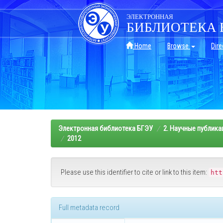
Skip
navigation
ЭЛЕКТРОННАЯ
БИБЛИОТЕКА 
Home
Browse
Dire
Электронная библиотека БГЭУ
2. Научные публика
2012
Please use this identifier to cite or link to this item:
htt
Full metadata record