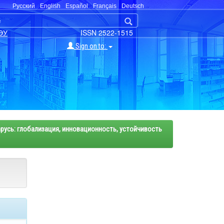
Русский
English
Español
Français
Deutsch
ЭУ
ISSN 2522-1515
Sign on to:
русь: глобализация, инновационность, устойчивость