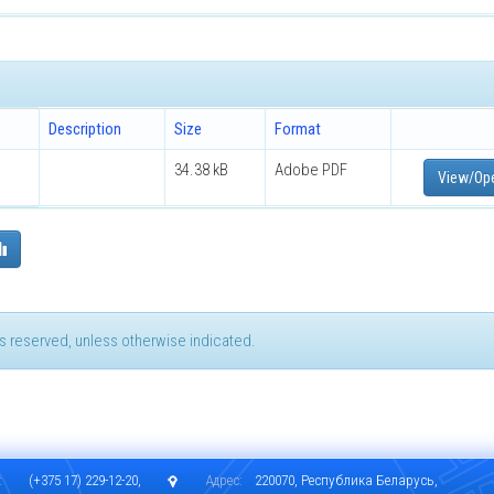
Description
Size
Format
34.38 kB
Adobe PDF
View/Op
hts reserved, unless otherwise indicated.
:
(+375 17) 229-12-20,
Адрес:
220070, Республика Беларусь,