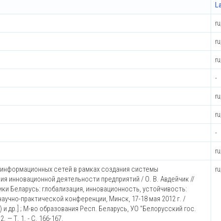
L
r
r
r
-
r
r
-
r
е информационных сетей в рамках создания системы
r
я инновационной деятельности предприятий / О. В. Авдейчик //
ки Беларусь: глобализация, инновационность, устойчивость:
аучно-практической конференции, Минск, 17-18 мая 2012 г. /
.) и др.] ; М-во образования Респ. Беларусь, УО "Белорусский гос.
. — Т. 1. - С. 166-167.