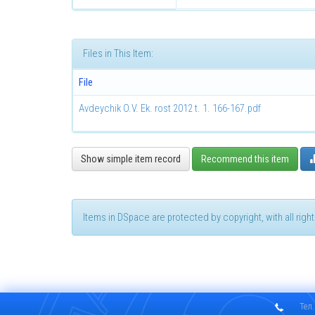
Files in This Item:
File
Avdeychik O.V. Ek. rost 2012 t. 1. 166-167.pdf
Show simple item record
Recommend this item
Items in DSpace are protected by copyright, with all rig
Тел.