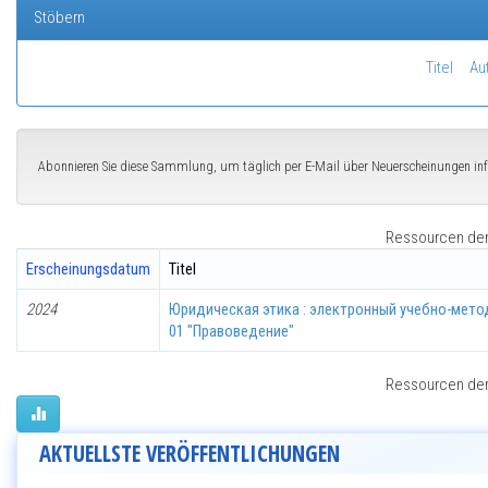
Stöbern
Titel
Au
Abonnieren Sie diese Sammlung, um täglich per E-Mail über Neuerscheinungen in
Ressourcen der 
Erscheinungsdatum
Titel
2024
Юридическая этика : электронный учебно-мето
01 "Правоведение"
Ressourcen der 
AKTUELLSTE VERÖFFENTLICHUNGEN