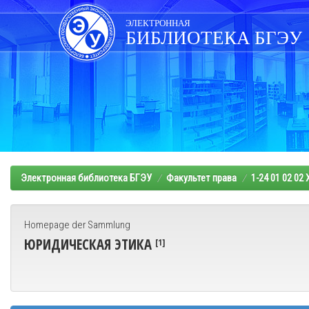
Skip
navigation
ЭЛЕКТРОННАЯ
БИБЛИОТЕКА БГЭУ
Электронная библиотека БГЭУ
Факультет права
1-24 01 02 02
Homepage der Sammlung
ЮРИДИЧЕСКАЯ ЭТИКА
[1]