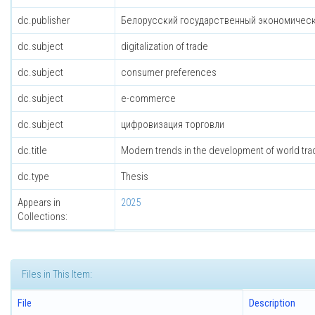
dc.publisher
Белорусский государственный экономическ
dc.subject
digitalization of trade
dc.subject
consumer preferences
dc.subject
e-commerce
dc.subject
цифровизация торговли
dc.title
Modern trends in the development of world tra
dc.type
Thesis
Appears in
2025
Collections:
Files in This Item:
File
Description