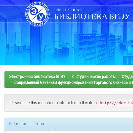
Skip
navigation
ЭЛЕКТРОННАЯ
БИБЛИОТЕКА БГЭУ
Электронная библиотека БГЭУ
3. Студенческие работы
Студе
Современный механизм функционирования торгового бизнеса и т
Please use this identifier to cite or link to this item:
http://edoc.bs
Full metadata record