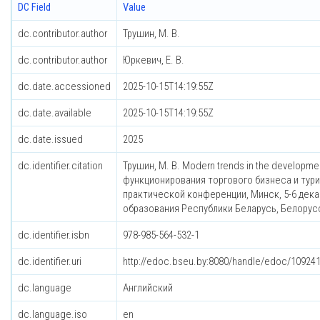
DC Field
Value
dc.contributor.author
Трушин, М. В.
dc.contributor.author
Юркевич, Е. В.
dc.date.accessioned
2025-10-15T14:19:55Z
dc.date.available
2025-10-15T14:19:55Z
dc.date.issued
2025
dc.identifier.citation
Трушин, М. В. Modern trends in the developmen
функционирования торгового бизнеса и тури
практической конференции, Минск, 5-6 декабр
образования Республики Беларусь, Белорусс
dc.identifier.isbn
978-985-564-532-1
dc.identifier.uri
http://edoc.bseu.by:8080/handle/edoc/10924
dc.language
Английский
dc.language.iso
en