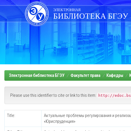
Skip
navigation
ЭЛЕКТРОННАЯ
БИБЛИОТЕКА БГЭУ
Электронная библиотека БГЭУ
Факультет права
Кафедры
Please use this identifier to cite or link to this item:
http://edoc.bs
Title:
Актуальные проблемы регулирования и реализац
«Юриспруденция»