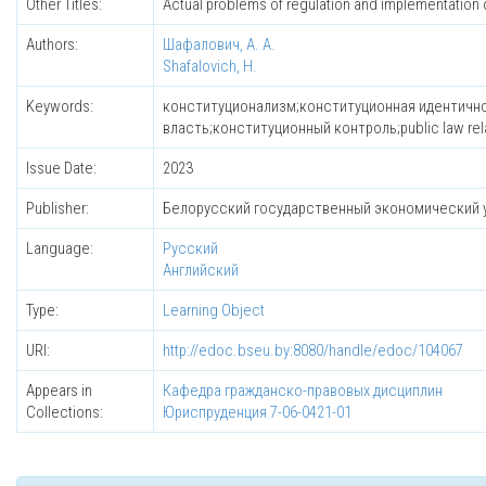
Other Titles:
Actual problems of regulation and implementation o
Authors:
Шафалович, А. А.
Shafalovich, H.
Keywords:
конституционализм;конституционная идентичн
власть;конституционный контроль;public law rel
Issue Date:
2023
Publisher:
Белорусский государственный экономический 
Language:
Русский
Английский
Type:
Learning Object
URI:
http://edoc.bseu.by:8080/handle/edoc/104067
Appears in
Кафедра гражданско-правовых дисциплин
Collections:
Юриспруденция 7-06-0421-01