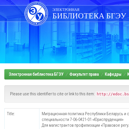
Skip
navigation
ЭЛЕКТРОННАЯ
БИБЛИОТЕКА БГЭУ
Электронная библиотека БГЭУ
Факультет права
Кафедры
Please use this identifier to cite or link to this item:
http://edoc.bs
Title:
Миграционная политика Республики Беларусь и 
специальности 7-06-0421-01 «Юриспруденция»
Для магистрантов профилизации «Правовое рег