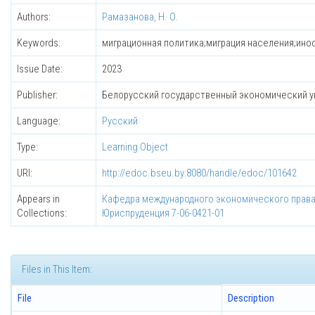
Authors:
Рамазанова, Н. О.
Keywords:
миграционная политика;миграция населения;ино
Issue Date:
2023
Publisher:
Белорусский государственный экономический у
Language:
Русский
Type:
Learning Object
URI:
http://edoc.bseu.by:8080/handle/edoc/101642
Appears in
Кафедра международного экономического прав
Collections:
Юриспруденция 7-06-0421-01
Files in This Item:
File
Description