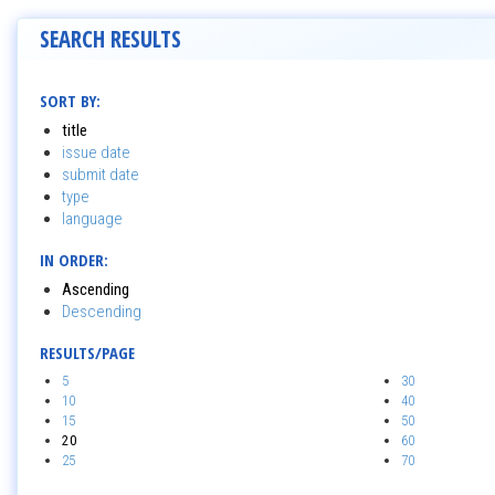
SEARCH RESULTS
SORT BY:
title
issue date
submit date
type
language
IN ORDER:
Ascending
Descending
RESULTS/PAGE
5
30
10
40
15
50
20
60
25
70