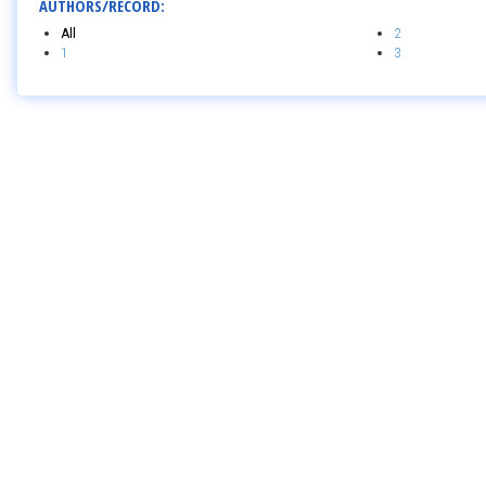
AUTHORS/RECORD:
All
2
1
3