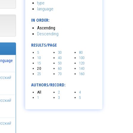
type
language
IN ORDER:
Ascending
Descending
RESULTS/PAGE
5
30
80
10
40
100
anguage
15
50
120
20
60
140
25
70
160
усский
AUTHORS/RECORD:
All
2
4
1
3
5
усский
усский