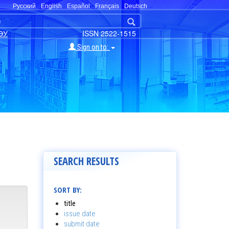
Русский
English
Español
Français
Deutsch
ЭУ
ISSN 2522-1515
Sign on to:
SEARCH RESULTS
SORT BY:
title
issue date
submit date