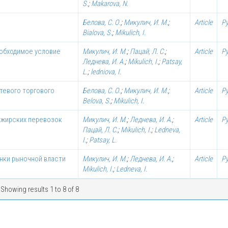
S.
;
Makarova, N.
Белова, С. О.
;
Микулич, И. М.
;
Article
Р
Bialova, S.
;
Mikulich, I.
еобходимое условие
Микулич, И. М.
;
Пацай, Л. С.
;
Article
Р
Леднева, И. А.
;
Mikulich, I.
;
Patsay,
L.
;
ledniova, I.
тевого торгового
Белова, С. О.
;
Микулич, И. М.
;
Article
Р
Belova, S.
;
Mikulich, I.
ажирских перевозок
Микулич, И. М.
;
Леднева, И. А.
;
Article
Р
Пацай, Л. С.
;
Mikulich, I.
;
Ledneva,
I.
;
Patsay, L.
нки рыночной власти
Микулич, И. М.
;
Леднева, И. А.
;
Article
Р
Mikulich, I.
;
Ledneva, I.
Showing results 1 to 8 of 8