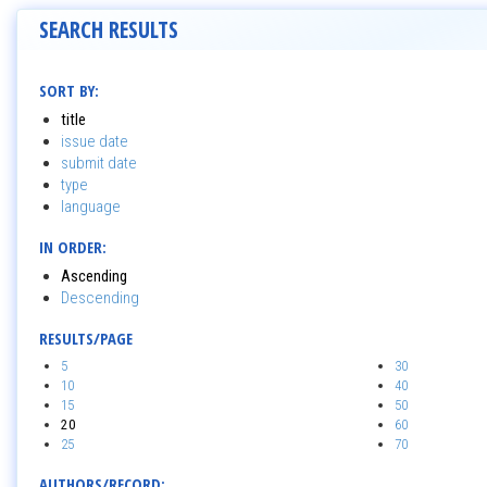
SEARCH RESULTS
SORT BY:
title
issue date
submit date
type
language
IN ORDER:
Ascending
Descending
RESULTS/PAGE
5
30
10
40
15
50
20
60
25
70
AUTHORS/RECORD: