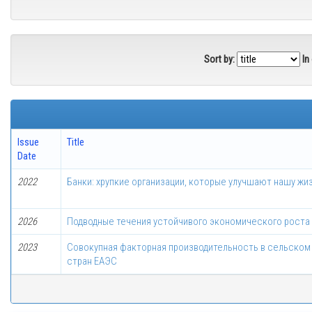
Sort by:
In
Issue
Title
Date
2022
Банки: хрупкие организации, которые улучшают нашу жи
2026
Подводные течения устойчивого экономического роста
2023
Совокупная факторная производительность в сельском
стран ЕАЭС