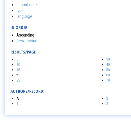
submit date
type
language
IN ORDER:
Ascending
Descending
RESULTS/PAGE
5
30
10
40
15
50
20
60
25
70
AUTHORS/RECORD:
All
2
1
3