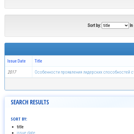
Sort by:
In
Issue Date
Title
2017
Особенности проявления лидерских способностей с
SEARCH RESULTS
SORT BY:
title
issue date