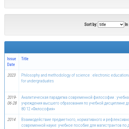
Sort by:
In
Issue
Title
Date
2023
Philosophy and methodology of science : electronic educatio
for undergraduates
2019-
Аналитическая парадигма современной философии : учебна
06-28
учреждения высшего образования по учебной дисциплине д
80 12 «Философия»
2014
Взаимодействие предметного, нормативного и рефлексивно
современной науке: учебное пособие для магистрантов по 