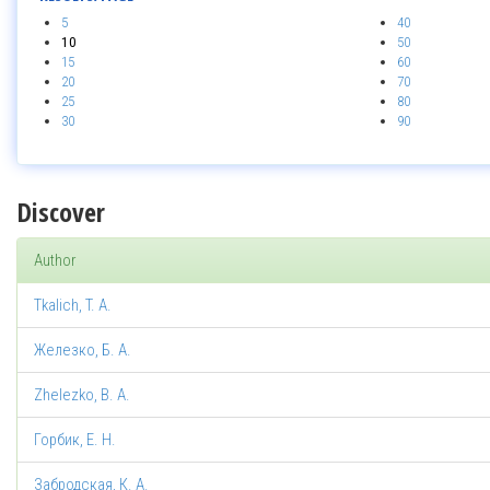
5
40
10
50
15
60
20
70
25
80
30
90
Discover
Author
Tkalich, T. A.
Железко, Б. А.
Zhelezko, B. A.
Горбик, Е. Н.
Забродская, К. А.