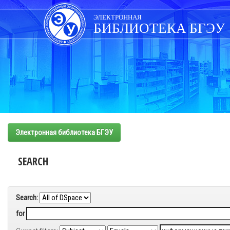
Skip
navigation
ЭЛЕКТРОННАЯ
БИБЛИОТЕКА БГЭУ
Электронная библиотека БГЭУ
SEARCH
Search:
for