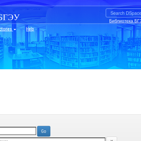
БГЭУ
Библиотека БГ
ctories
Help