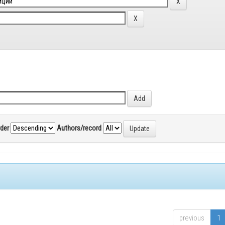
rder
Authors/record
previous
1