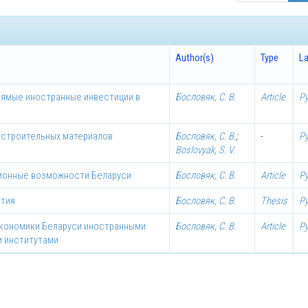
Author(s)
Type
L
рямые иностранные инвестиции в
Бословяк, С. В.
Article
Р
 строительных материалов
Бословяк, С. В.
;
-
Р
Boslovyak, S. V.
ионные возможности Беларуси
Бословяк, С. В.
Article
Р
ятия
Бословяк, С. В.
Thesis
Р
экономики Беларуси иностранными
Бословяк, С. В.
Article
Р
 институтами