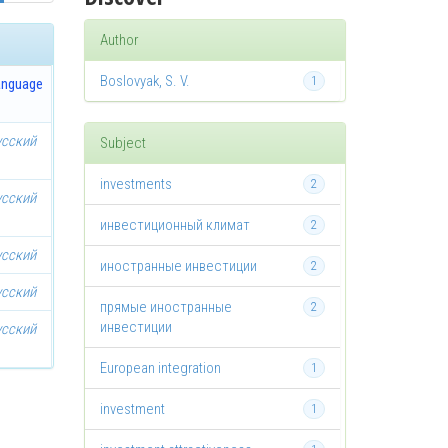
Author
Boslovyak, S. V.
1
anguage
усский
Subject
investments
2
усский
инвестиционный климат
2
усский
иностранные инвестиции
2
усский
прямые иностранные
2
инвестиции
усский
European integration
1
investment
1