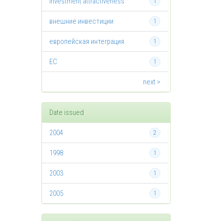
investment attractiveness
1
внешние инвестиции
1
европейская интеграция
1
ЕС
1
next >
Date issued
2004
2
1998
1
2003
1
2005
1