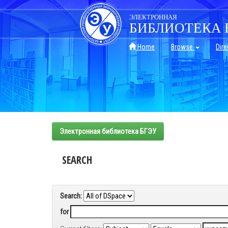
Skip
navigation
ЭЛЕКТРОННАЯ
БИБЛИОТЕКА 
Home
Browse
Dire
Электронная библиотека БГЭУ
SEARCH
Search:
for