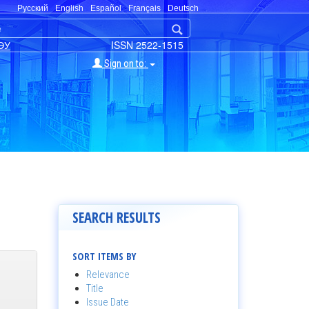
Русский
English
Español
Français
Deutsch
ЭУ
ISSN 2522-1515
Sign on to:
SEARCH RESULTS
SORT ITEMS BY
Relevance
Title
Issue Date