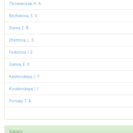
Лесневская, Н. А.
Bezhanova, S. V.
Dorina, E. B.
Efremova, L. S.
Fedotova, I. E.
Ganina, E. V.
Kashevskaya, L. F.
Kovalevskaya, I. I.
Poтoва, Т. А.
Subject