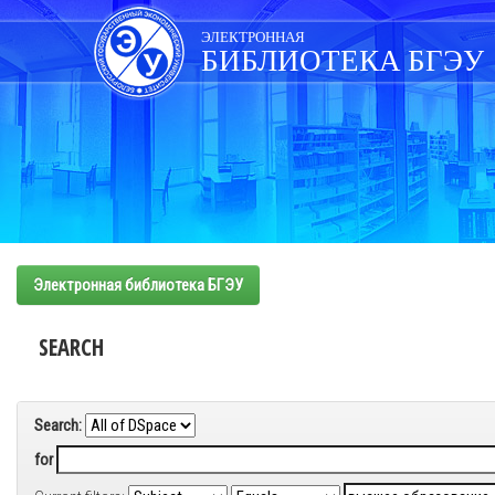
Skip
navigation
ЭЛЕКТРОННАЯ
БИБЛИОТЕКА БГЭУ
Электронная библиотека БГЭУ
SEARCH
Search:
for