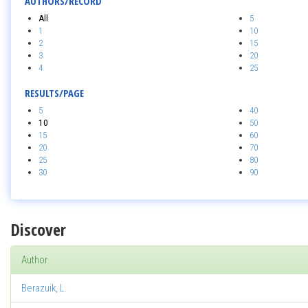
AUTHORS/RECORD
All
5
1
10
2
15
3
20
4
25
RESULTS/PAGE
5
40
10
50
15
60
20
70
25
80
30
90
Discover
Author
Berazuik, L.