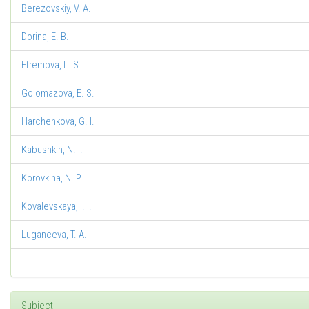
Berezovskiy, V. A.
Dorina, E. B.
Efremova, L. S.
Golomazova, E. S.
Harchenkova, G. I.
Kabushkin, N. I.
Korovkina, N. P.
Kovalevskaya, I. I.
Luganceva, T. A.
Subject