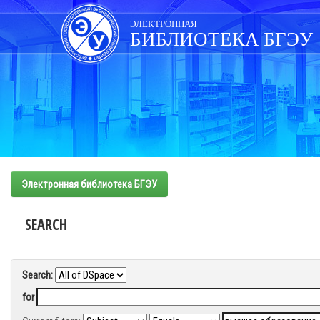
Skip
navigation
ЭЛЕКТРОННАЯ
БИБЛИОТЕКА БГЭУ
Электронная библиотека БГЭУ
SEARCH
Search:
for