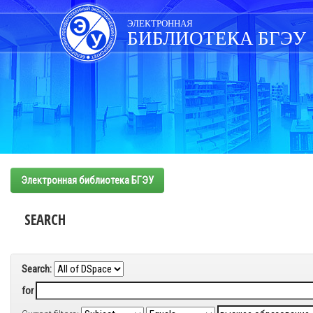
Skip
navigation
ЭЛЕКТРОННАЯ
БИБЛИОТЕКА БГЭУ
Электронная библиотека БГЭУ
SEARCH
Search:
for