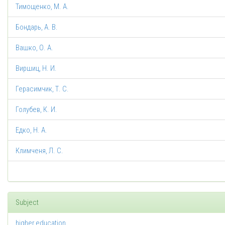
Тимощенко, М. А.
Бондарь, А. В.
Вашко, О. А.
Виршиц, Н. И.
Герасимчик, Т. С.
Голубев, К. И.
Едко, Н. А.
Климченя, Л. С.
Subject
higher education