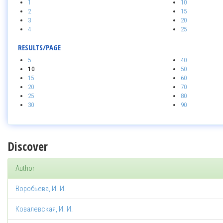
1
10
2
15
3
20
4
25
RESULTS/PAGE
5
40
10
50
15
60
20
70
25
80
30
90
Discover
Author
Воробьева, И. И.
Ковалевская, И. И.