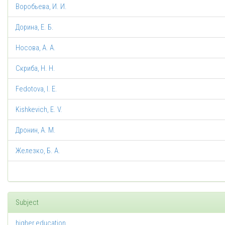
Воробьева, И. И.
Дорина, Е. Б.
Носова, А. А.
Скриба, Н. Н.
Fedotova, I. E.
Kishkevich, E. V.
Дронин, А. М.
Железко, Б. А.
Subject
higher education