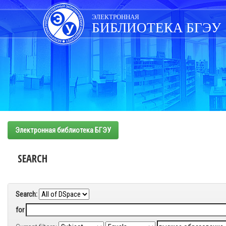
Skip
navigation
ЭЛЕКТРОННАЯ
БИБЛИОТЕКА БГЭУ
Электронная библиотека БГЭУ
SEARCH
Search:
for