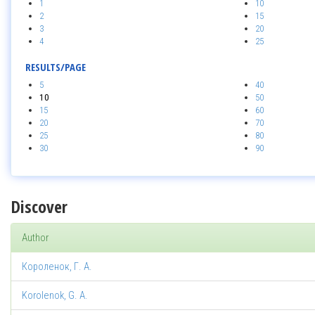
1
10
2
15
3
20
4
25
RESULTS/PAGE
5
40
10
50
15
60
20
70
25
80
30
90
Discover
Author
Короленок, Г. А.
Korolenok, G. A.