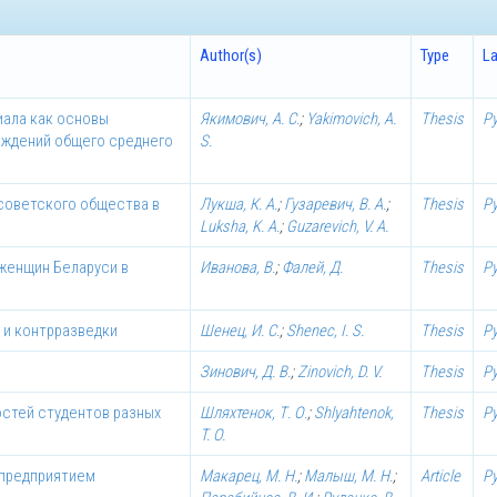
Author(s)
Type
L
ала как основы
Якимович, А. С.
;
Yakimovich, A.
Thesis
Р
еждений общего среднего
S.
советского общества в
Лукша, К. А.
;
Гузаревич, В. А.
;
Thesis
Р
Luksha, K. A.
;
Guzarevich, V. A.
женщин Беларуси в
Иванова, В.
;
Фалей, Д.
Thesis
Р
 и контрразведки
Шенец, И. С.
;
Shenec, I. S.
Thesis
Р
Зинович, Д. В.
;
Zinovich, D. V.
Thesis
Р
стей студентов разных
Шляхтенок, Т. О.
;
Shlyahtenok,
Thesis
Р
T. O.
 предприятием
Макарец, М. Н.
;
Малыш, М. Н.
;
Article
Р