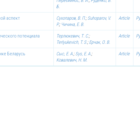
Перебийнос, В. И.
;
Руденко, В.
Б.
вой аспект
Сухопаров, В. П.
;
Suhoparov, V.
Article
Р
P.
;
Чичина, Е. В.
ического потенциала
Терлюкевич, Т. С.
;
Article
Р
Terlyukevich, T. S.
;
Ерчак, О. В.
ике Беларусь
Сыс, Е. А.
;
Sys, E. A.
;
Article
Р
Ковалевич, Н. М.