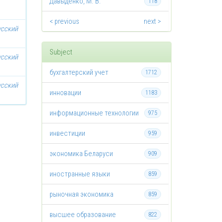
Давыденко, М. В.
118
< previous
next >
усский
Subject
усский
бухгалтерский учет
1712
усский
инновации
1183
информационные технологии
975
инвестиции
959
экономика Беларуси
909
иностранные языки
859
рыночная экономика
859
высшее образование
822