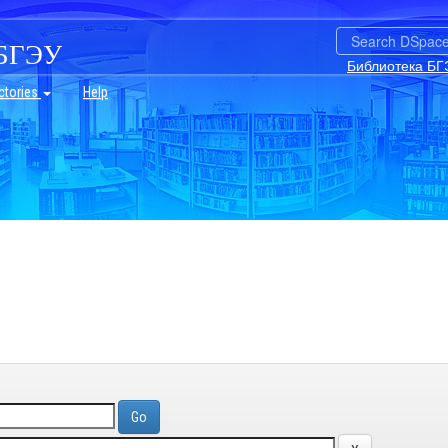
БГЭУ
Библиотека БГ
ctories
Help