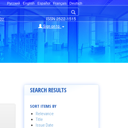
Русский
English
Español
Français
Deutsch
ЭУ
ISSN 2522-1515
Sign on to:
SEARCH RESULTS
SORT ITEMS BY
Relevance
Title
Issue Date