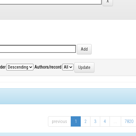
rder
Authors/record
previous
1
2
3
4
...
7820