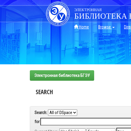
Skip
navigation
ЭЛЕКТРОННАЯ
БИБЛИОТЕКА 
Home
Browse
Dire
Электронная библиотека БГЭУ
SEARCH
Search:
for