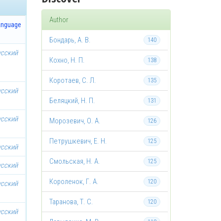
Author
anguage
Бондарь, А. В.
140
усский
Кохно, Н. П.
138
Коротаев, С. Л.
135
усский
Беляцкий, Н. П.
131
усский
Морозевич, О. А.
126
Петрушкевич, Е. Н.
125
усский
Смольская, Н. А.
125
усский
Короленок, Г. А.
120
усский
Таранова, Т. С.
120
усский